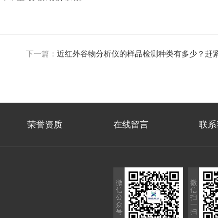
下一篇：
近红外谷物分析仪的样品检测种类有多少？赶
荣誉资质
在线留言
联系
微
微
信
信
公
扫
众
一
号
扫