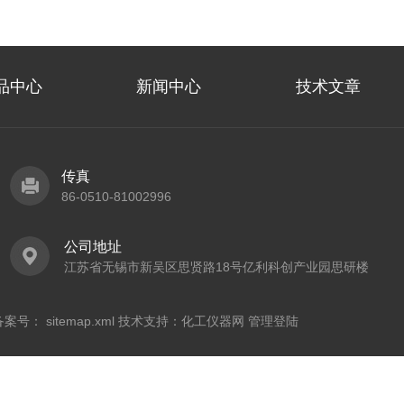
品中心
新闻中心
技术文章
传真
86-0510-81002996
公司地址
江苏省无锡市新吴区思贤路18号亿利科创产业园思研楼
 备案号：
sitemap.xml
技术支持：
化工仪器网
管理登陆