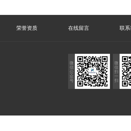
荣誉资质
在线留言
联系
微
微
信
信
公
扫
众
一
号
扫