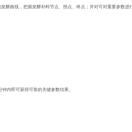
，绘制发酵曲线，把握发酵补料节点、拐点、终点；
并对可对重要参数进
分钟内即可获得可靠的关键参数结果。