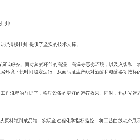
功“揭榜挂帅"提供了坚实的技术支撑。
与调试服务。面对蒸煮环节的高湿、高温等恶劣环境，以及入窖和二
恶劣环境下长时间稳定运行，从而满足生产线对酒醅和粮醅各项指标
工作流程的前提下，实现设备的
更好
的
运行效果。同时，迅杰光远
从原料端到成品端，实现全过程化学指标监控，将工艺曲线动态展