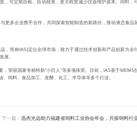
准装置，可定期自检、自动校准，
更
大程度减少仪器维护成本。同时，
与更多企业携手合作，共同探索智能制造的新路径，推动液态食品
文：迅杰光远，简称IAS)定位全球市场，致力于通过技术创新和产品创新为
发展。
，荣获国家专精特新“小巨人"等多项殊荣。目前，IAS基于MEMS
油、饲料、食品加工、发酵、化工、半导体等多个行业。
下一篇：
迅杰光远助力福建省饲料工业协会年会，共探饲料行