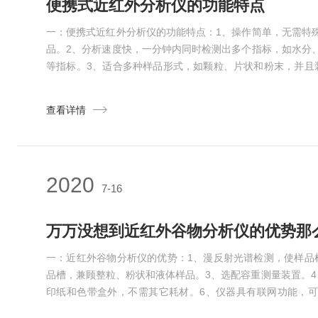
便携式近红外分析仪的功能特点
一：便携式近红外分析仪的功能特点：1、操作简单，无需特
品。2、分析速度快，一分钟内同时检测出多个指标，如水分
等指标。3、适合多种样品形式，如颗粒、片状和粉末，并且
栅扫描光谱技术和铟镓砷检测器，保证仪器稳定性和更好的信
增强不均匀样品的代表性、提高测量结果的准确性。6、近红
查看详情
断和故障提示功能。7、光源采用自准直模块设计，无需...
2020
7-16
万万没想到近红外谷物分析仪的优势那
一：近红外谷物分析仪的优势：1、漫反射光谱检测，使样品
品槽，兼顾整粒、粉状和液体样品。3、选配容重测量装置。4
印纸和色带盒外，不需其它耗材。6、仪器具有联网功能，
断。7、仪器高度兼容，保证样品在不同仪器间获得相同的结