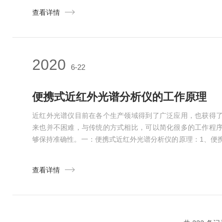
境、样品、仪器），消除温度变化对结果的影响。9、丰富的
查看详情
果。10、高精度、线性光栅扫描双光束单色器。11、...
2020
6-22
便携式近红外光谱分析仪的工作原理
近红外光谱仪目前在各个生产领域得到了广泛应用，也获得
来也并不困难，与传统的方式相比，可以简化很多的工作程
够保持准确性。一：便携式近红外光谱分析仪的原理：1、便
不同波长的红外辐射的吸收特性，进行分子结构和化学组成
源，单色器，探测器和计算机处理信息系统组成。2、根据
查看详情
型。对色散型双光路光学零位平衡红外分光光度计而言，当样品吸