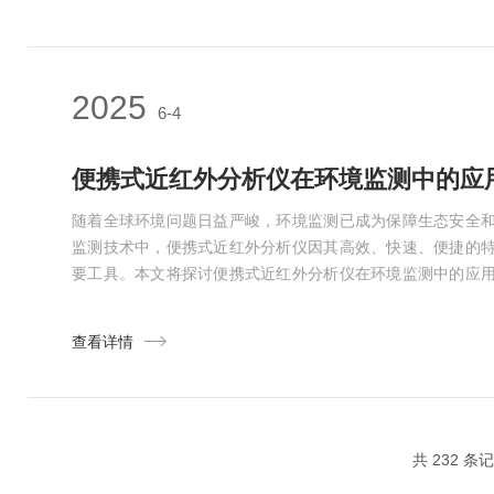
对于许多无法破坏或消耗的材料，特别是高...
2025
6-4
便携式近红外分析仪在环境监测中的应
随着全球环境问题日益严峻，环境监测已成为保障生态安全
监测技术中，便携式近红外分析仪因其高效、快速、便捷的
要工具。本文将探讨便携式近红外分析仪在环境监测中的应
近红外光区域的吸收特性，能够提供快速、无损的定量分析
得环境样品的成分分析结果，尤其适用于需要实时、连续监
查看详情
量监测中的应用尤为突出。空气中的主要污染物如二氧化硫、氮氧
共 232 条