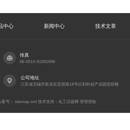
品中心
新闻中心
技术文章
传真
86-0510-81002996
公司地址
江苏省无锡市新吴区思贤路18号亿利科创产业园思研楼
 备案号：
sitemap.xml
技术支持：
化工仪器网
管理登陆