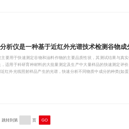
它能够在无需复杂前处理的情况下快速检测出农药...
仪主要用于快速测定谷物和油料作物的主要品质性状‌，其测试结果与真
上，适用于科研育种材料的大批量测定及生产中大量样品的快速测定评价
用近红外光线照射样品产生的光谱，快速分析不同物质中成分的种类(如蛋
、灰分等)及含量。这种技术基于近红外光谱分析，通过光学系统获取样品
后通过化学计量学方法对这些光谱数据进行处理和分析，从而得出样品的
物分析仪利用近红外光谱技术，通过...
跳转到第
页