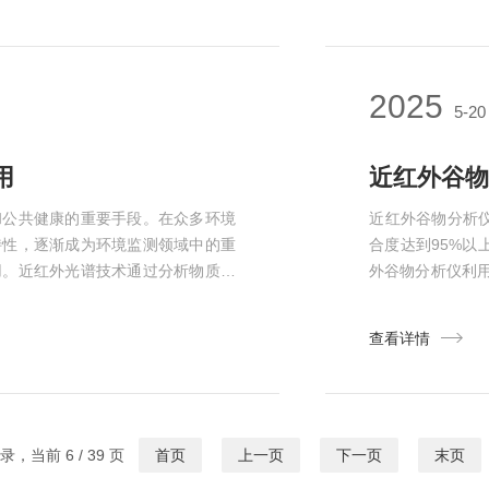
长时间的检测，而
2025
5-20
用
和公共健康的重要手段。在众多环境
‌近红外谷物分析
特性，逐渐成为环境监测领域中的重
合度达到95%以
用。近红外光谱技术通过分析物质在
外谷物分析仪利
。它利用这一原理，可在现场快速获
分、油脂、纤维
测的环境监测任务。首先，在空气质
外光谱信息，然
查看详情
化...
含量‌。近红外谷
记录，当前 6 / 39 页
首页
上一页
下一页
末页