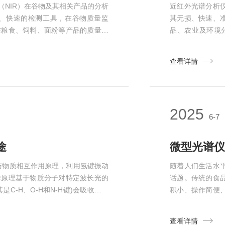
NIR）在谷物及其相关产品的分析
近红外光谱分析
、快速的检测工具，在谷物质量监
其无损、快速、
在粮食、饲料、面粉等产品的质量控
品、农业及环境
的应用，主要体现在以下几个方面：
析。不同的化学
、加工和营养价值，因此水分含量的
于样品成分的信
查看详情
...
器，被转化为光谱
2025
6-7
途
微型光谱仪
m)与物质相互作用原理，利用氢键振动
随着人们生活水
作原理基于物质分子对特定波长光的
话题。传统的食
-H、O-H和N-H键)会吸收特定
积小、操作简便
子中特定化学键的特征振动频率，通
制的重要工具。
：样品无需前处理即可直接分析，这
测农药残留是影
查看详情